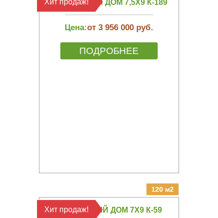
Хит продаж!
КАРКАСНЫЙ ДОМ 7,5Х9 К-189
Цена:
от 3 956 000 руб.
ПОДРОБНЕЕ
120 м2
Хит продаж!
КАРКАСНЫЙ ДОМ 7Х9 К-59