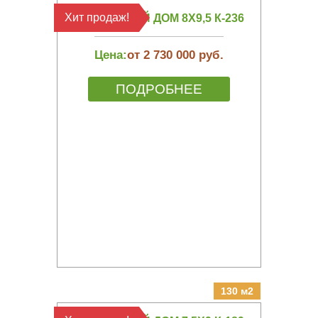
Хит продаж!
КАРКАСНЫЙ ДОМ 8Х9,5 К-236
Цена:
от 2 730 000 руб.
ПОДРОБНЕЕ
130 м2