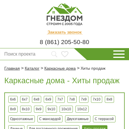
Заказать
звонок
8 (861) 205-50-80
>
>
>
Главная
Каталог
Каркасные дома
Хиты продаж
Каркасные дома - Хиты продаж
6x6
6x7
6x8
6x9
7x7
7x8
7x9
7x10
8x8
8x9
8x10
9x9
9x10
10x10
10x12
Одноэтажные
С мансардой
Двухэтажные
С террасой
Дачные
Для постоянного проживания
Хиты продаж