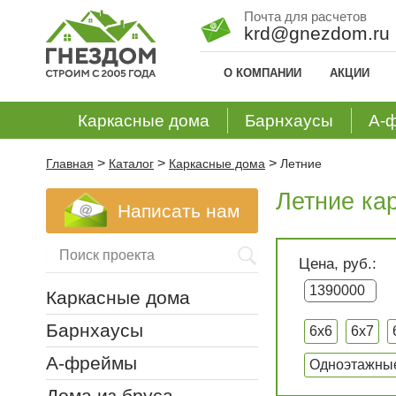
Почта для расчетов
krd@gnezdom.ru
О КОМПАНИИ
АКЦИИ
Каркасные дома
Барнхаусы
А-
>
>
>
Главная
Каталог
Каркасные дома
Летние
Летние ка
Написать нам
Цена, руб.:
Каркасные дома
Барнхаусы
6x6
6x7
А-фреймы
Одноэтажны
Дома из бруса