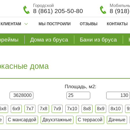
Городской
Мобильн
8 (861) 205-50-80
8 (918
КЛИЕНТАМ
МЫ ПОСТРОИЛИ
ОТЗЫВЫ
КОНТАКТЫ
фреймы
Дома из бруса
Бани из бруса
ркасные дома
Площадь, м2:
6x8
6x9
7x7
7x8
7x9
7x10
8x8
8x9
8x10
9
е
С мансардой
Двухэтажные
С террасой
Дачные