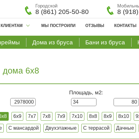
Городской
Мобильн
8 (861) 205-50-80
8 (918
КЛИЕНТАМ
МЫ ПОСТРОИЛИ
ОТЗЫВЫ
КОНТАКТЫ
фреймы
Дома из бруса
Бани из бруса
 дома 6x8
Площадь, м2:
6x8
6x9
7x7
7x8
7x9
7x10
8x8
8x9
8x10
9
е
С мансардой
Двухэтажные
С террасой
Дачные