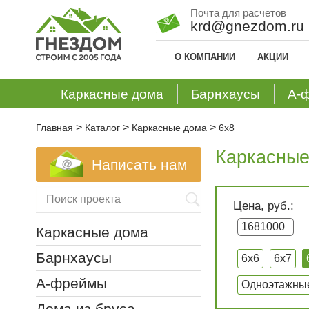
Почта для расчетов
krd@gnezdom.ru
О КОМПАНИИ
АКЦИИ
Каркасные дома
Барнхаусы
А-
>
>
>
Главная
Каталог
Каркасные дома
6x8
Каркасные
Написать нам
Цена, руб.:
Каркасные дома
Барнхаусы
6x6
6x7
А-фреймы
Одноэтажны
Дома из бруса