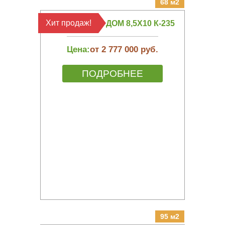
68 м2
Хит продаж!
КАРКАСНЫЙ ДОМ 8,5Х10 К-235
Цена:
от 2 777 000 руб.
ПОДРОБНЕЕ
95 м2