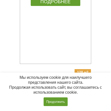
ПОДРОБНЕЕ
128 м2
Мы используем cookie для наилучшего
представления нашего сайта.
КАРКАСНЫЙ ДОМ 8Х10 К-89
Продолжая использовать сайт, вы соглашаетесь с
использованием cookie.
Цена:
от 3 290 000 руб.
Позвонить
Продолжить
с 09:00 до 20:00
ПОДРОБНЕЕ