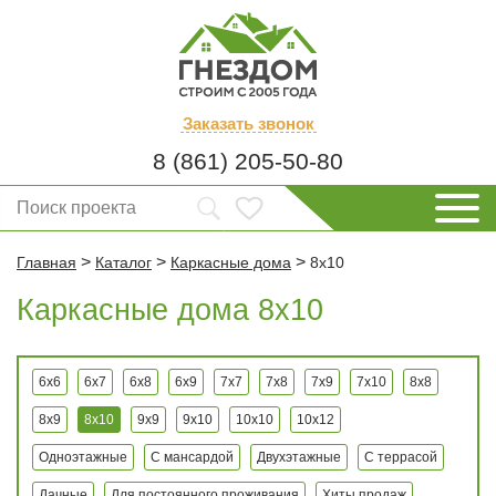
Заказать
звонок
8 (861) 205-50-80
>
>
>
Главная
Каталог
Каркасные дома
8x10
Каркасные дома 8x10
6x6
6x7
6x8
6x9
7x7
7x8
7x9
7x10
8x8
8x9
8x10
9x9
9x10
10x10
10x12
Одноэтажные
С мансардой
Двухэтажные
С террасой
Дачные
Для постоянного проживания
Хиты продаж